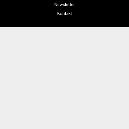
Newsletter
Kontakt
Regulamin zakupów internetowych
Polityka cookies
Regulamin Kina
Cennik i informacje o zniżkach
Jak dojechać