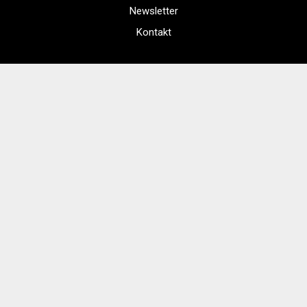
Newsletter
Kontakt
Regulamin zakupów internetowych
Polityka cookies
Regulamin Kina
Cennik i informacje o zniżkach
Jak dojechać