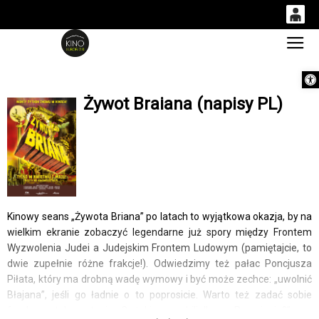
0
Gł
<
'
0,00
Otwórz 
PLN
Żywot Braiana (napisy PL)
14
52
Kinowy seans „Żywota Briana” po latach to wyjątkowa okazja, by na
wielkim ekranie zobaczyć legendarne już spory między Frontem
Wyzwolenia Judei a Judejskim Frontem Ludowym (pamiętajcie, to
dwie zupełnie różne frakcje!). Odwiedzimy też pałac Poncjusza
Piłata, który ma drobną wadę wymowy i być może zechce: „uwolnić
Błajana”, jeśli go ładnie o to poprosicie. Warto też zadać sobie
fundamentalne pytanie: „Co takiego zrobili dla nas Rzymianie?”.