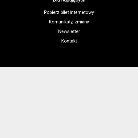
Pobierz bilet internetowy
Komunikaty, zmiany
Newsletter
Kontakt
Regulamin zakupów internetowych
Polityka cookies
Regulamin Kina
Cennik i informacje o zniżkach
Jak dojechać