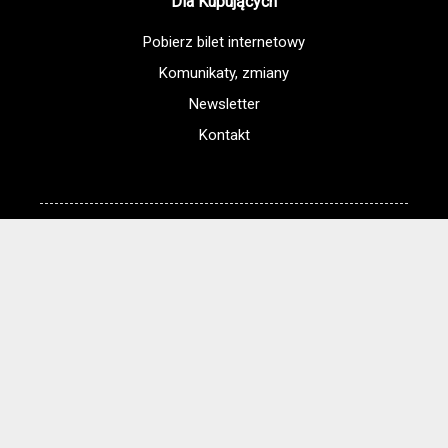
Dla Kupujących
Pobierz bilet internetowy
Komunikaty, zmiany
Newsletter
Kontakt
Regulamin zakupów internetowych
Polityka cookies
Regulamin Kina
Cennik i informacje o zniżkach
Jak dojechać