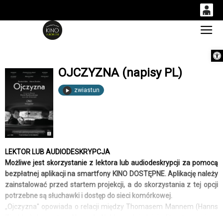
0
Gł
<
'
0,00
Otwórz 
PLN
OJCZYZNA (napisy PL)
14
53
zwiastun
LEKTOR LUB AUDIODESKRYPCJA
Możliwe jest skorzystanie z lektora lub audiodeskrypcji za pomocą
bezpłatnej aplikacji na smartfony KINO DOSTĘPNE. Aplikację należy
zainstalować przed startem projekcji, a do skorzystania z tej opcji
potrzebne są słuchawki i dostęp do sieci komórkowej.
„Ojczyzna" opowiada o relacji między Thomasem Mannem (Hanns
Zischler), laureatem Nagrody Nobla w dziedzinie literatury, a jego