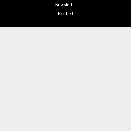
Newsletter
Kontakt
Regulamin zakupów internetowych
Polityka cookies
Regulamin Kina
Cennik i informacje o zniżkach
Jak dojechać