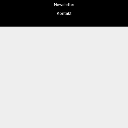
Newsletter
Kontakt
Regulamin zakupów internetowych
Polityka cookies
Regulamin Kina
Cennik i informacje o zniżkach
Jak dojechać